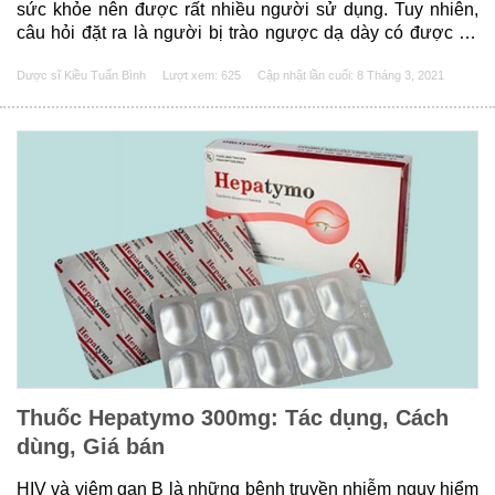
sức khỏe nên được rất nhiều người sử dụng. Tuy nhiên,
câu hỏi đặt ra là người bị trào ngược dạ dày có được ăn
chuối không và có những lưu ý gì khi ăn loại quả này? Hãy
Dược sĩ Kiều Tuấn Bình
Lượt xem: 625
Cập nhật lần cuối:
8 Tháng 3, 2021
cùng giải đáp qua......
Thuốc Hepatymo 300mg: Tác dụng, Cách
dùng, Giá bán
HIV và viêm gan B là những bệnh truyền nhiễm nguy hiểm