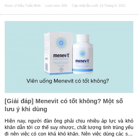
hiệu quả. Bài viết sau đây chuyên gia dạ dày sẽ giới thiệu
Dược sĩ Kiều Tuấn Bình
Lượt xem: 829
Cập nhật lần cuối:
14 Tháng 9, 2021
cho bạn những thông tin về......
[Giải đáp] Menevit có tốt không? Một số
lưu ý khi dùng
Hiện nay, người đàn ông phải chịu nhiều áp lực và khó
khăn dẫn tới cơ thể suy nhược, chất lượng tinh trùng yếu
đi nên việc có con khá khó khăn. Nên việc dùng các sản