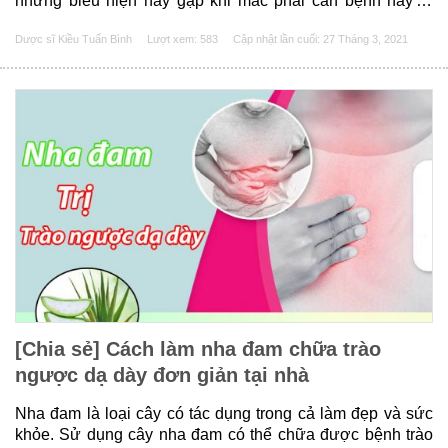
những biểu hiện hay gặp khi mắc phải căn bệnh này là
viêm họng, gây ảnh hưởng không nhỏ đến chất lượng
Dược sĩ Kiều Tuấn Bình
Lượt xem: 583
Cập nhật lần cuối:
27 Tháng 3, 2021
cuộc sống của người bệnh. Hãy cùng chúng tôi tìm
hiểu......
[Chia sẻ] Cách làm nha đam chữa trào
ngược dạ dày đơn giản tại nhà
Nha đam là loại cây có tác dụng trong cả làm đẹp và sức
khỏe. Sử dụng cây nha đam có thể chữa được bệnh trào