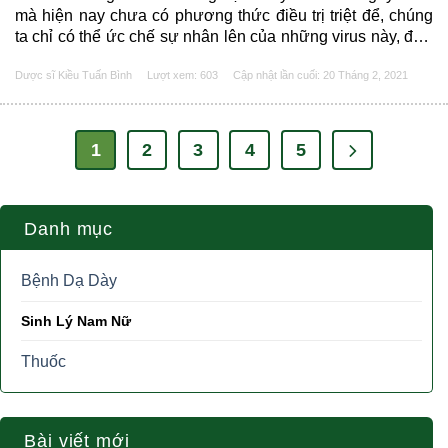
mà hiện nay chưa có phương thức điều trị triệt để, chúng
ta chỉ có thể ức chế sự nhân lên của những virus này, đưa
về ngưỡng nồng độ virus an toàn đối với cơ thể. Trên thị
Dược sĩ Kiều Tuấn Bình
Lượt xem: 603
Cập nhật lần cuối:
20 Tháng 2, 2021
trường dược hiện nay,......
1
2
3
4
5
Danh mục
Bệnh Dạ Dày
Sinh Lý Nam Nữ
Thuốc
Bài viết mới