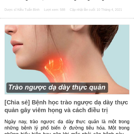
giải quyết. Bài viết dưới đây sẽ trả lời cho câu hỏi “Phải
Dược sĩ Kiều Tuấn Bình
Lượt xem: 588
Cập nhật lần cuối:
10 Tháng 4, 2021
làm gì khi bị trào ngược dạ dày......
[Chia sẻ] Bệnh học trào ngược dạ dày thực
quản gây viêm họng và cách điều trị
Ngày nay, trào ngược dạ dày thực quản là một trong
những bệnh lý phổ biến ở đường tiêu hóa. Một trong