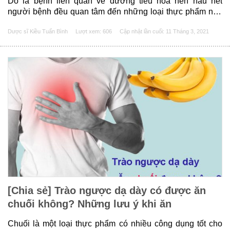
Do là bệnh liên quan về đường tiêu hóa nên hầu hết
người bệnh đều quan tâm đến những loại thực phẩm nên
và không nên ăn, đặc biệt là bún. Vậy trào ngược dạ dày
Dược sĩ Kiều Tuấn Bình
Lượt xem: 606
Cập nhật lần cuối:
11 Tháng 3, 2021
có nên ăn bún không? Hãy......
[Chia sẻ] Trào ngược dạ dày có được ăn
chuối không? Những lưu ý khi ăn
Chuối là một loại thực phẩm có nhiều công dụng tốt cho