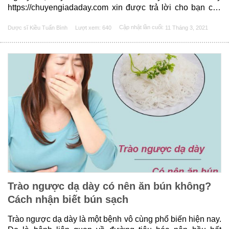
https://chuyengiadaday.com xin được trả lời cho bạn các
câu hỏi: Agimycob là thuốc gì? Agimycob có tác dụng gì?
Dược sĩ Kiều Tuấn Bình
Lượt xem: 640
Cập nhật lần cuối:
11 Tháng 3, 2021
Agimycob bao nhiêu? Dưới đây là thông tin chi tiết.
Agimycob là thuốc gì?......
Trào ngược dạ dày có nên ăn bún không?
Cách nhận biết bún sạch
Trào ngược dạ dày là một bệnh vô cùng phổ biến hiện nay.