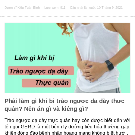
phẩm bổ trợ rất hữu ích. Sản phẩm Menevit là lựa chọn tối
Dược sĩ Kiều Tuấn Bình
Lượt xem: 911
Cập nhật lần cuối:
10 Tháng 9, 2021
ưu giúp tăng khả năng......
Phải làm gì khi bị trào ngược dạ dày thực
quản? Nên ăn gì và kiêng gì?
Trào ngược dạ dày thực quản hay còn được biết đến với
tên gọi GERD là một bệnh lý đường tiêu hóa thường gặp,
khiến đông đảo bệnh nhân hoang mang không biết hướng