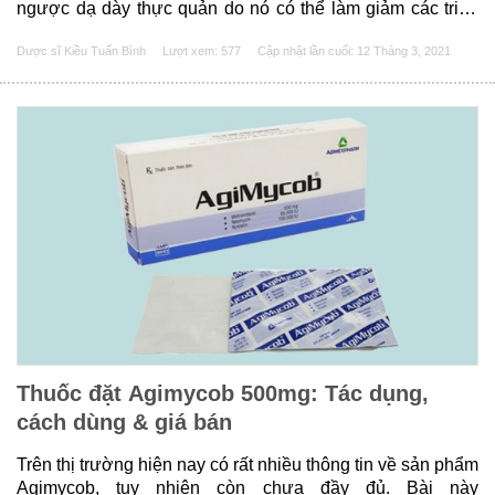
ngược dạ dày thực quản do nó có thể làm giảm các triệu
chứng bệnh từ đó sẽ giúp người bệnh cảm thấy thoải mái
Dược sĩ Kiều Tuấn Bình
Lượt xem: 577
Cập nhật lần cuối:
12 Tháng 3, 2021
hơn. Tuy nhiên không......
Thuốc đặt Agimycob 500mg: Tác dụng,
cách dùng & giá bán
Trên thị trường hiện nay có rất nhiều thông tin về sản phẩm
Agimycob, tuy nhiên còn chưa đầy đủ. Bài này