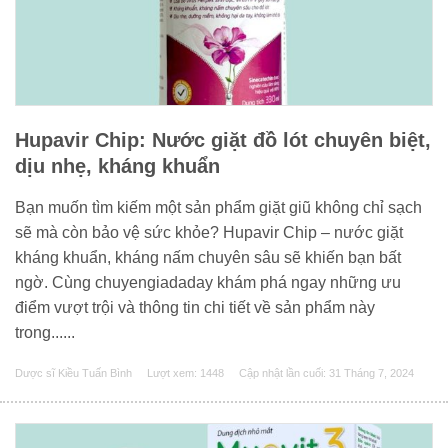
Hupavir Chip: Nước giặt đồ lót chuyên biệt,
dịu nhẹ, kháng khuẩn
Bạn muốn tìm kiếm một sản phẩm giặt giũ không chỉ sạch
sẽ mà còn bảo vệ sức khỏe? Hupavir Chip – nước giặt
kháng khuẩn, kháng nấm chuyên sâu sẽ khiến bạn bất
ngờ. Cùng chuyengiadaday khám phá ngay những ưu
điểm vượt trội và thông tin chi tiết về sản phẩm này
trong......
Dược sĩ Kiều Tuấn Bình
Lượt xem: 1448
Cập nhật lần cuối:
31 Tháng 7, 2024