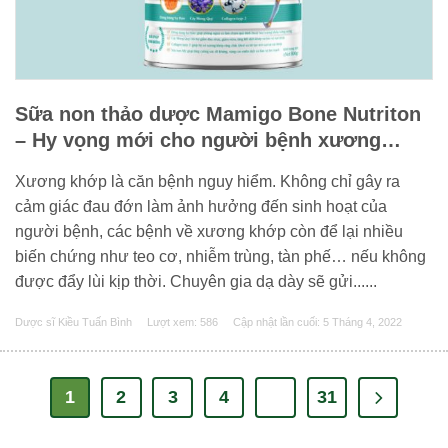
Sữa non thảo dược Mamigo Bone Nutriton
– Hy vọng mới cho người bệnh xương
khớp
Xương khớp là căn bệnh nguy hiểm. Không chỉ gây ra
cảm giác đau đớn làm ảnh hưởng đến sinh hoạt của
người bệnh, các bệnh về xương khớp còn để lại nhiều
biến chứng như teo cơ, nhiễm trùng, tàn phế… nếu không
được đẩy lùi kịp thời. Chuyên gia dạ dày sẽ gửi......
Dược sĩ Kiều Tuấn Bình
Lượt xem: 586
Cập nhật lần cuối:
5 Tháng 4, 2022
1
2
3
4
…
31