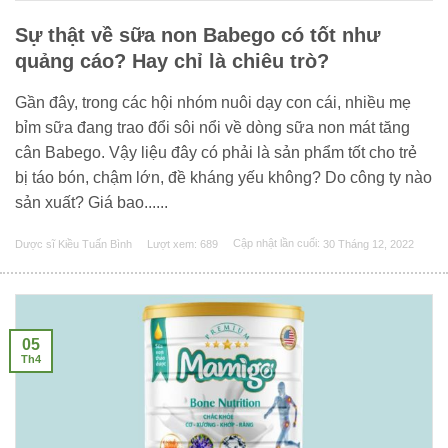
Sự thật về sữa non Babego có tốt như
quảng cáo? Hay chỉ là chiêu trò?
Gần đây, trong các hội nhóm nuôi dạy con cái, nhiều mẹ
bỉm sữa đang trao đổi sôi nổi về dòng sữa non mát tăng
cân Babego. Vậy liệu đây có phải là sản phẩm tốt cho trẻ
bị táo bón, chậm lớn, đề kháng yếu không? Do công ty nào
sản xuất? Giá bao......
Dược sĩ Kiều Tuấn Bình
Lượt xem: 689
Cập nhật lần cuối:
30 Tháng 12, 2022
05
Th4