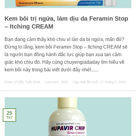
Kem bôi trị ngứa, làm dịu da Feramin Stop
– Itching CREAM
Bạn đang cảm thấy khó chịu vì làn da bị ngứa, mẩn đỏ?
Đừng lo lắng, kem bôi Feramin Stop – Itching CREAM sẽ
là người bạn đồng hành đắc lực giúp bạn xua tan cảm
giác khó chịu đó. Hãy cùng chuyengiadaday tìm hiểu về
kem bôi này trong bài viết dưới đây nhé!......
Dược sĩ Kiều Tuấn Bình
Lượt xem: 1655
Cập nhật lần cuối:
27 Tháng 7, 2024
25
Th7