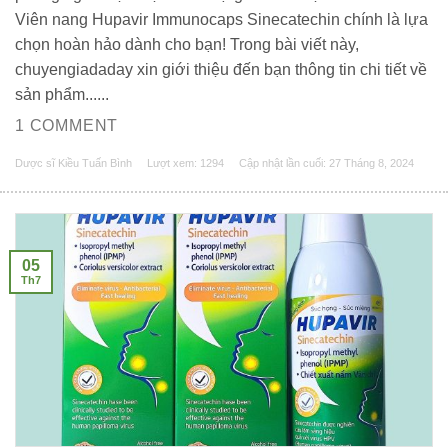
Viên nang Hupavir Immunocaps Sinecatechin chính là lựa
chọn hoàn hảo dành cho bạn! Trong bài viết này,
chuyengiadaday xin giới thiệu đến bạn thông tin chi tiết về
sản phẩm......
1 COMMENT
Dược sĩ Kiều Tuấn Bình
Lượt xem: 1294
Cập nhật lần cuối:
27 Tháng 8, 2024
05
Th7