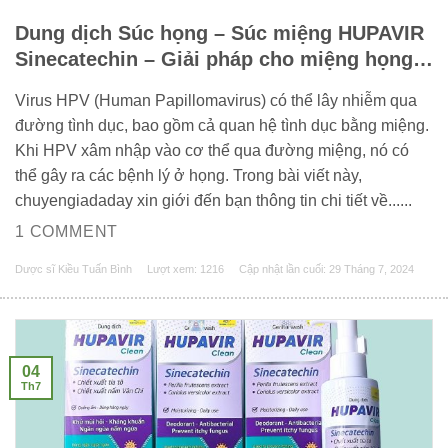
Dung dịch Súc họng – Súc miệng HUPAVIR
Sinecatechin – Giải pháp cho miệng họng
khỏe mạnh
Virus HPV (Human Papillomavirus) có thể lây nhiễm qua
đường tình dục, bao gồm cả quan hệ tình dục bằng miệng.
Khi HPV xâm nhập vào cơ thể qua đường miệng, nó có
thể gây ra các bệnh lý ở họng. Trong bài viết này,
chuyengiadaday xin giới đến bạn thông tin chi tiết về......
1 COMMENT
Dược sĩ Kiều Tuấn Bình
Lượt xem: 1216
Cập nhật lần cuối:
29 Tháng 7, 2024
04
Th7