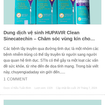
Dung dịch vệ sinh HUPAVIR Clean
Sinecatechin – Chăm sóc vùng kín cho
người nhiễm HPV
Các bệnh lây truyền qua đường tình dục là một nhóm các
bệnh nhiễm trùng có thể lây truyền từ người sang người
qua quan hệ tình dục. STIs có thể gây ra một loạt các vấn
đề sức khỏe, từ nhẹ đến đe dọa tính mạng. Trong bài viết
này, chuyengiadaday xin giới đến......
1 COMMENT
Dược sĩ Kiều Tuấn Bình
Lượt xem: 1329
Cập nhật lần cuối:
29 Tháng 7, 2024