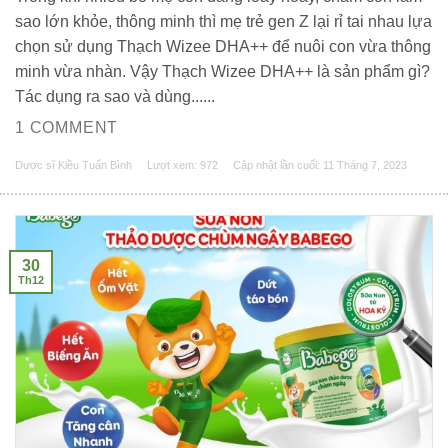
sao lớn khỏe, thông minh thì mẹ trẻ gen Z lại rỉ tai nhau lựa
chọn sử dụng Thạch Wizee DHA++ để nuôi con vừa thông
minh vừa nhàn. Vậy Thạch Wizee DHA++ là sản phẩm gì?
Tác dụng ra sao và dùng......
1 COMMENT
Dược sĩ Kiều Tuấn Bình
Lượt xem: 972
Cập nhật lần cuối:
11 Tháng 7, 2023
30
Th12