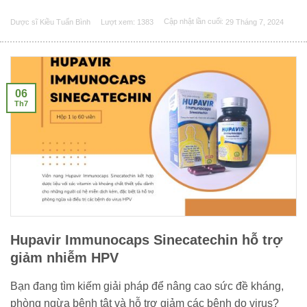
Dược sĩ Kiều Tuấn Bình
Lượt xem: 1383
Cập nhật lần cuối:
29 Tháng 7, 2024
06
Th7
Hupavir Immunocaps Sinecatechin hỗ trợ
giảm nhiễm HPV
Bạn đang tìm kiếm giải pháp để nâng cao sức đề kháng,
phòng ngừa bệnh tật và hỗ trợ giảm các bệnh do virus?