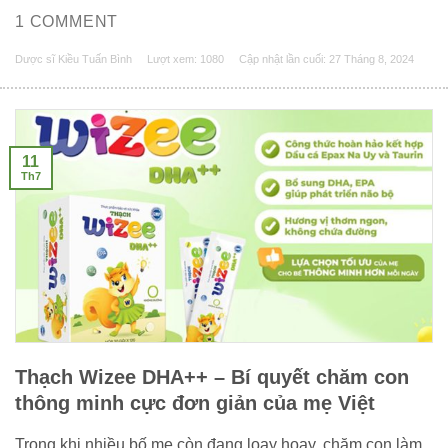
1 COMMENT
Dược sĩ Kiều Tuấn Bình
Lượt xem: 1080
Cập nhật lần cuối:
27 Tháng 8, 2024
11
Th7
Thạch Wizee DHA++ – Bí quyết chăm con
thông minh cực đơn giản của mẹ Việt
Trong khi nhiều bố mẹ còn đang loay hoay, chăm con làm