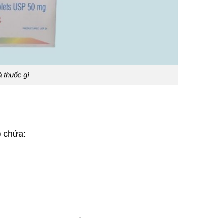
 thuốc gì
ó chứa: