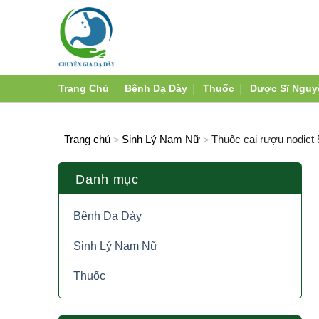
Skip
to
content
Trang Chủ
Bệnh Dạ Dày
Thuốc
Dược Sĩ Nguy
Trang chủ
Sinh Lý Nam Nữ
Thuốc cai rượu nodict 
>
>
Danh mục
Bệnh Dạ Dày
Sinh Lý Nam Nữ
Thuốc