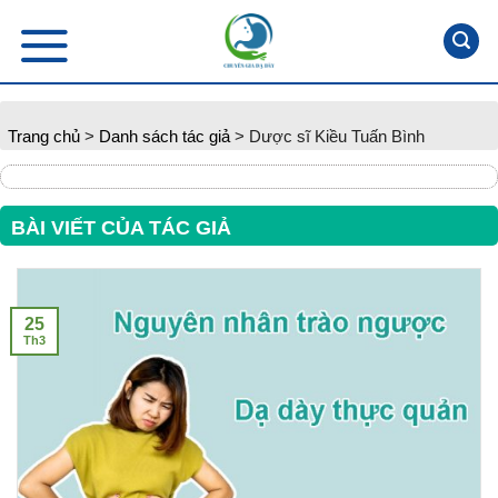
Skip
to
content
Trang chủ
>
Danh sách tác giả
>
Dược sĩ Kiều Tuấn Bình
BÀI VIẾT CỦA TÁC GIẢ
25
Th3