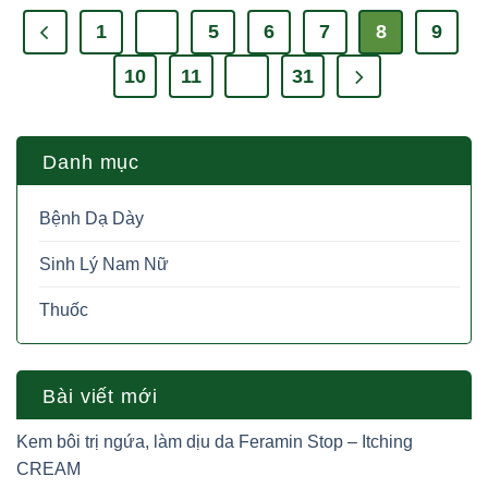
1
…
5
6
7
8
9
10
11
…
31
Danh mục
Bệnh Dạ Dày
Sinh Lý Nam Nữ
Thuốc
Bài viết mới
Kem bôi trị ngứa, làm dịu da Feramin Stop – Itching
CREAM