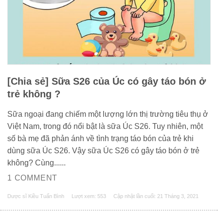
[Chia sẻ] Sữa S26 của Úc có gây táo bón ở
trẻ không ?
Sữa ngoại đang chiếm một lượng lớn thị trường tiêu thụ ở
Việt Nam, trong đó nổi bật là sữa Úc S26. Tuy nhiên, một
số bà mẹ đã phản ánh về tình trạng táo bón của trẻ khi
dùng sữa Úc S26. Vậy sữa Úc S26 có gây táo bón ở trẻ
không? Cùng......
1 COMMENT
Dược sĩ Kiều Tuấn Bình
Lượt xem: 553
Cập nhật lần cuối:
21 Tháng 3, 2021