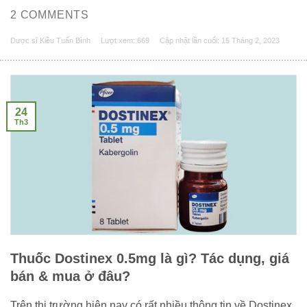
2 COMMENTS
Dược sĩ Kiều Tuấn Bình
Lượt xem: 669
Cập nhật lần cuối:
15 Tháng 2, 2023
24
Th3
Thuốc Dostinex 0.5mg là gì? Tác dụng, giá
bán & mua ở đâu?
Trên thị trường hiện nay có rất nhiều thông tin về Dostinex