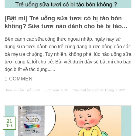
[Bật mí] Trẻ uống sữa tươi có bị táo bón
không? Sữa tươi nào dành cho bé bị táo
bón?
Bên cạnh các sữa công thức ngoại nhập, ngày nay sử
dụng sữa tươi dành cho trẻ cũng đang được đông đảo các
bà mẹ ưa chuộng. Tuy nhiên, không phải lúc nào uống sữa
tươi cũng là tốt cho trẻ. Bài viết dưới đây sẽ bật mí cho bạn
đọc biết về tác dụng......
1 COMMENT
Dược sĩ Kiều Tuấn Bình
Lượt xem: 1015
Cập nhật lần cuối:
21 Tháng 3, 2021
21
Th3