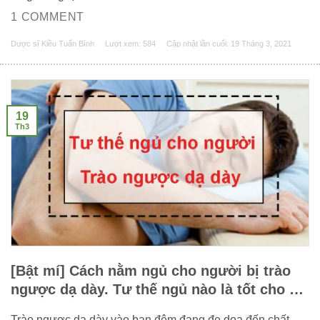
1 COMMENT
Dược sĩ Kiều Tuấn Bình
Lượt xem: 584
Cập nhật lần cuối:
19 Tháng 3, 2021
19
Th3
[Bật mí] Cách nằm ngủ cho người bị trào
ngược dạ dày. Tư thế ngủ nào là tốt cho dạ
dày?
Trào ngược dạ dày vào ban đêm đang đe dọa đến chất