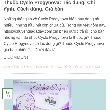
Thuốc Cyclo Progynova: Tác dụng, Chỉ
định, Cách dùng, Giá bán
Những thông tin về Cyclo Progynova hiện nay đang rất
nhiều, nhưng hầu hết còn chưa đủ. Trong bài viết hôm nay,
https://chuyengiadaday.com xin phép được trả lời cho bạn
những vấn đề như: Cyclo Progynova là thuốc gì? Thuốc
Cyclo Progynova có tác dụng gì? Thuốc Cyclo Progynova
giá bao nhiêu?… Dưới đây là......
1 COMMENT
Dược sĩ Kiều Tuấn Bình
Lượt xem: 708
Cập nhật lần cuối:
30 Tháng 3, 2021
17
Th3