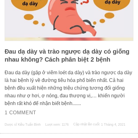
Đau dạ dày và trào ngược dạ dày có giống
nhau không? Cách phân biệt 2 bệnh
Đau dạ dày (gặp ở viêm loét dạ dày) và trào ngược dạ dày
là hai bệnh lý về đường tiêu hóa phổ biến nhất. Cả hai
bệnh đều xuất hiện những triệu chứng tương đối giống
nhau như ợ hơi, ợ nóng, đau thượng vị,… khiến người
bệnh rất khó để nhận biết bệnh.......
1 COMMENT
Dược sĩ Kiều Tuấn Bình
Lượt xem: 1176
Cập nhật lần cuối:
1 Tháng 4, 2021