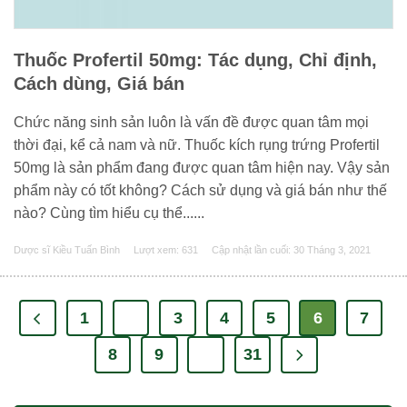
Thuốc Profertil 50mg: Tác dụng, Chỉ định,
Cách dùng, Giá bán
Chức năng sinh sản luôn là vấn đề được quan tâm mọi
thời đại, kể cả nam và nữ. Thuốc kích rụng trứng Profertil
50mg là sản phẩm đang được quan tâm hiện nay. Vậy sản
phẩm này có tốt không? Cách sử dụng và giá bán như thế
nào? Cùng tìm hiểu cụ thể......
Dược sĩ Kiều Tuấn Bình
Lượt xem: 631
Cập nhật lần cuối:
30 Tháng 3, 2021
1
…
3
4
5
6
7
8
9
…
31