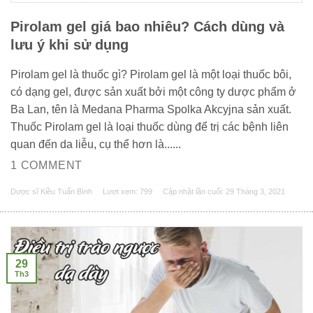
Pirolam gel giá bao nhiêu? Cách dùng và
lưu ý khi sử dụng
Pirolam gel là thuốc gì? Pirolam gel là một loại thuốc bôi,
có dạng gel, được sản xuất bởi một công ty dược phẩm ở
Ba Lan, tên là Medana Pharma Spolka Akcyjna sản xuất.
Thuốc Pirolam gel là loại thuốc dùng để trị các bệnh liên
quan đến da liễu, cụ thể hơn là......
1 COMMENT
Dược sĩ Kiều Tuấn Bình
Lượt xem: 799
Cập nhật lần cuối:
29 Tháng 3, 2021
29
Th3