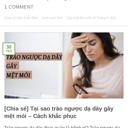
1 COMMENT
Dược sĩ Kiều Tuấn Bình
Lượt xem: 649
Cập nhật lần cuối:
13 Tháng 4, 2021
30
Th3
[Chia sẻ] Tại sao trào ngược dạ dày gây
mệt mỏi – Cách khắc phục
Trào ngược dạ dày thực quản là bệnh gì? Trào ngược dạ