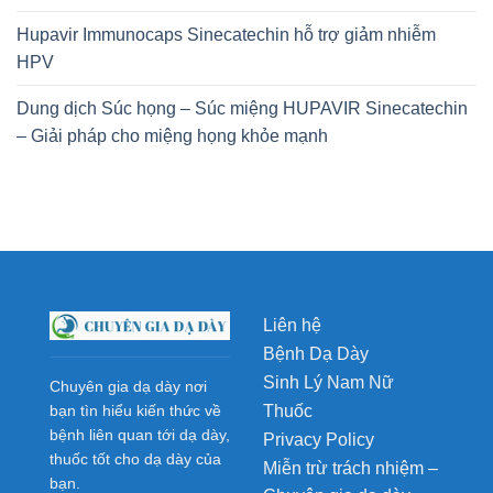
Hupavir Immunocaps Sinecatechin hỗ trợ giảm nhiễm
HPV
Dung dịch Súc họng – Súc miệng HUPAVIR Sinecatechin
– Giải pháp cho miệng họng khỏe mạnh
Liên hệ
Bệnh Dạ Dày
Sinh Lý Nam Nữ
Chuyên gia dạ dày nơi
Thuốc
bạn tìn hiểu kiến thức về
bệnh liên quan tới dạ dày,
Privacy Policy
thuốc tốt cho dạ dày của
Miễn trừ trách nhiệm –
bạn.