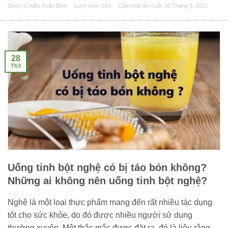
Dược sĩ Kiều Tuấn Bình
Lượt xem: 503
Cập nhật lần cuối:
30 Tháng 3, 2021
28
Th3
Uống tinh bột nghệ có bị táo bón không?
Những ai không nên uống tinh bột nghệ?
Nghệ là một loại thực phẩm mang đến rất nhiều tác dụng
tốt cho sức khỏe, do đó được nhiều người sử dụng
thường xuyên. Một thắc mắc được đặt ra, đó là liệu rằng