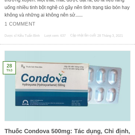
uống nhiều tinh bột nghệ có gây nên tình trạng táo bón hay
không và những ai không nên sử......
1 COMMENT
Dược sĩ Kiều Tuấn Bình
Lượt xem: 637
Cập nhật lần cuối:
28 Tháng 3, 2021
28
Th3
Thuốc Condova 500mg: Tác dụng, Chỉ định,