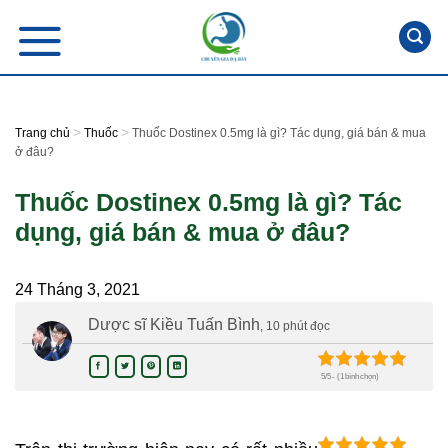
Skip
to
content
>
>
Trang chủ
Thuốc
Thuốc Dostinex 0.5mg là gì? Tác dụng, giá bán & mua
ở đâu?
Thuốc Dostinex 0.5mg là gì? Tác
dụng, giá bán & mua ở đâu?
24 Tháng 3, 2021
Dược sĩ Kiều Tuấn Bình
, 10 phút đọc
5/5 - (1 bình chọn)