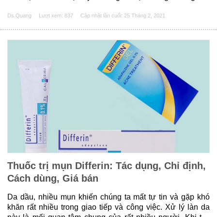
dạ dày thực quản. Hãy cùng tìm hiểu chi tiết hơn về thuốc
Ds.Quang
Lượt xem: 837
Cập nhật lần cuối:
25 Tháng 2, 2021
này qua bài viết......
Thuốc trị mụn Differin: Tác dụng, Chỉ định,
Cách dùng, Giá bán
Da dầu, nhiều mụn khiến chúng ta mất tự tin và gặp khó
khăn rất nhiều trong giao tiếp và công việc. Xử lý làn da