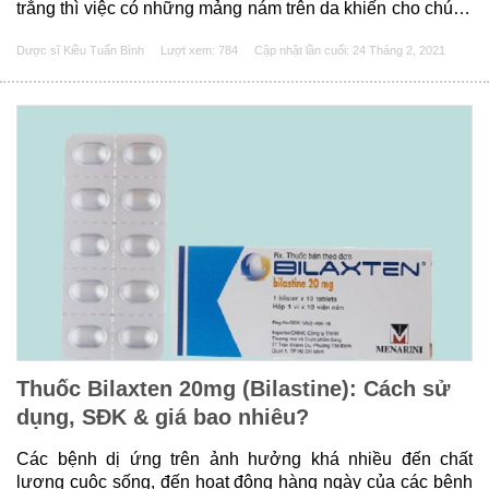
trắng thì việc có những mảng nám trên da khiến cho chúng
ta trở nên kém sắc và thiếu tự tin hơn rất nhiều. Và nám
Dược sĩ Kiều Tuấn Bình
Lượt xem: 784
Cập nhật lần cuối:
24 Tháng 2, 2021
thì......
Thuốc Bilaxten 20mg (Bilastine): Cách sử
dụng, SĐK & giá bao nhiêu?
Các bệnh dị ứng trên ảnh hưởng khá nhiều đến chất
lượng cuộc sống, đến hoạt động hàng ngày của các bệnh