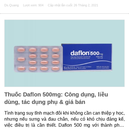
đó là Bismuth. Trên các trang mạng hiện nay có đề cập
Ds.Quang
Lượt xem: 904
Cập nhật lần cuối:
26 Tháng 2, 2021
đến Bismuth tuy nhiên nó......
Thuốc Daflon 500mg: Công dụng, liều
dùng, tác dụng phụ & giá bán
Tình trạng suy tĩnh mạch đôi khi không cần can thiệp y học,
nhưng nếu sưng và đau chân, nếu có khó chịu đáng kể,
việc điều trị là cần thiết. Daflon 500 mg với thành phần