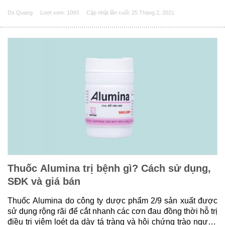
chính là Diosmin và Hesperidin là giải pháp điều trị hiệu
Ds.Quang
Lượt xem: 1093
Cập nhật lần cuối:
25 Tháng 2, 2021
quả và khá an toàn trong các......
Thuốc Alumina trị bệnh gì? Cách sử dụng,
SĐK và giá bán
Thuốc Alumina do công ty dược phẩm 2/9 sản xuất được
sử dụng rộng rãi để cắt nhanh các cơn đau đồng thời hỗ trị
điều trị viêm loét dạ dày tá tràng và hội chứng trào ngược