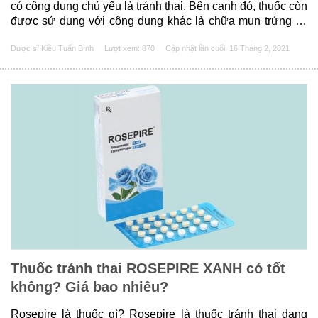
có công dụng chủ yếu là tránh thai. Bên cạnh đó, thuốc còn
được sử dụng với công dụng khác là chữa mụn trứng cá
mức độ trung bình, các chứng rối loạn sắc khí thời kỳ kinh
Dược sĩ Kiều Tuấn Bình
Lượt xem: 870
Cập nhật lần cuối:
16 Tháng 2, 2021
nguyệt (hội chứng PMDD) xảy ra ở......
Thuốc tránh thai ROSEPIRE XANH có tốt
không? Giá bao nhiêu?
Rosepire là thuốc gì? Rosepire là thuốc tránh thai dạng