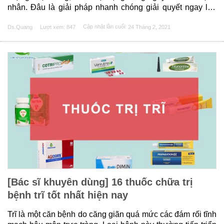
nhân. Đâu là giải pháp nhanh chóng giải quyết ngay lập
tức những triệu chứng khó chịu trên? Dưới đây chúng tôi
Ds.Quang
Lượt xem: 847
Cập nhật lần cuối:
24 Tháng 2, 2021
xin đưa ra thông tin về một sản phẩm có thể......
[Bác sĩ khuyên dùng] 16 thuốc chữa trị
bệnh trĩ tốt nhất hiện nay
Trĩ là một căn bệnh do căng giãn quá mức các đám rối tĩnh