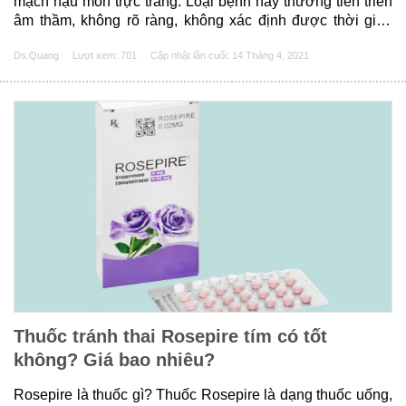
mạch hậu môn trực tràng. Loại bệnh này thường tiến triển
âm thầm, không rõ ràng, không xác định được thời gian
bắt đầu. Chính vì vậy điều trị cũng rất khó khăn. Cùng
Ds.Quang
Lượt xem: 701
Cập nhật lần cuối:
14 Tháng 4, 2021
chúng tôi tìm hiểu về các thuốc......
Thuốc tránh thai Rosepire tím có tốt
không? Giá bao nhiêu?
Rosepire là thuốc gì? Thuốc Rosepire là dạng thuốc uống,