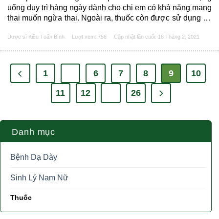
uống duy trì hàng ngày dành cho chị em có khả năng mang
thai muốn ngừa thai. Ngoài ra, thuốc còn được sử dụng để
ngăn ngừa một số bệnh liên quan đến nội tiết tố nữ như
Dược sĩ Kiều Tuấn Bình
Lượt xem: 756
Cập nhật lần cuối:
16 Tháng 2, 2021
mụn trứng cá, tăng tiết bã nhờn,…......
1
…
6
7
8
9
10
11
12
…
26
Danh mục
Bệnh Dạ Dày
Sinh Lý Nam Nữ
Thuốc