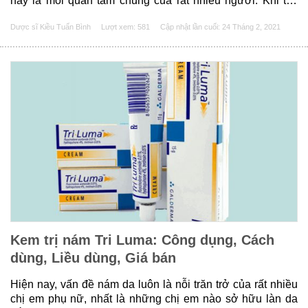
này là mối quan tâm chung của rất nhiều người. Khi tìm
hiểu về chăm sóc da mụn, có thể bạn đã nghe qua về
Dược sĩ Kiều Tuấn Bình
Lượt xem: 581
Cập nhật lần cuối:
24 Tháng 2, 2021
retinoid và công dụng......
Kem trị nám Tri Luma: Công dụng, Cách
dùng, Liều dùng, Giá bán
Hiện nay, vấn đề nám da luôn là nỗi trăn trở của rất nhiều
chị em phụ nữ, nhất là những chị em nào sở hữu làn da