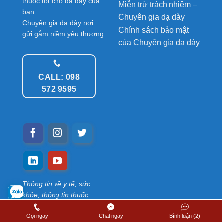
thuốc tốt cho dạ dày của
Miễn trừ trách nhiệm –
bạn.
Chuyên gia dạ dày
Chuyên gia dạ dày nơi
Chính sách bảo mật
gửi gắm niềm yêu thương
của Chuyên gia dạ dày
CALL: 098
572 9595
Thông tin về y tế, sức
khỏe, thông tin thuốc
được chia sẻ từ nhiều
thành viên. Chúng tôi
Gọi ngay
Chat ngay
Bình luận (2)