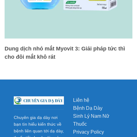
Dung dịch nhỏ mắt Myovit 3: Giải pháp tức thì
cho đôi mắt khô rát
Liên hệ
Bệnh Dạ Dày
Sinh Lý Nam Nữ
Chuyên gia dạ dày nơi
Thuốc
bạn tìn hiểu kiến thức về
bệnh liên quan tới dạ dày,
Privacy Policy