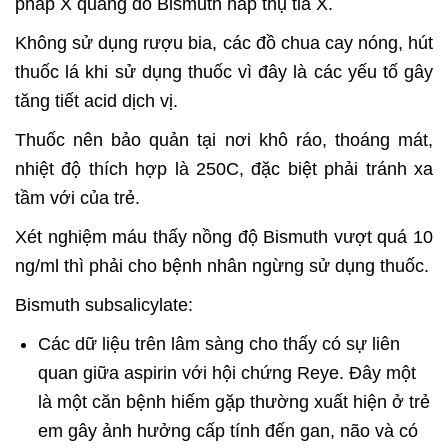
pháp X quang do Bismuth hấp thụ tia X.
Không sử dụng rượu bia, các đồ chua cay nóng, hút
thuốc lá khi sử dụng thuốc vì đây là các yếu tố gây
tăng tiết acid dịch vị.
Thuốc nên bảo quản tại nơi khô ráo, thoáng mát,
nhiệt độ thích hợp là 250C, đặc biệt phải tránh xa
tầm với của trẻ.
Xét nghiệm máu thấy nồng độ Bismuth vượt quá 10
ng/ml thì phải cho bệnh nhân ngừng sử dụng thuốc.
Bismuth subsalicylate:
Các dữ liệu trên lâm sàng cho thấy có sự liên
quan giữa aspirin với hội chứng Reye. Đây một
là một căn bệnh hiếm gặp thường xuất hiện ở trẻ
em gây ảnh hưởng cấp tính đến gan, não và có