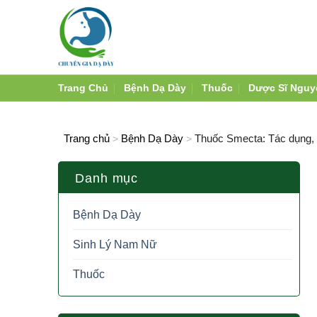
Skip
to
content
Trang Chủ
Bệnh Dạ Dày
Thuốc
Dược Sĩ Nguy
Trang chủ
Bệnh Dạ Dày
Thuốc Smecta: Tác dụng, 
>
>
Danh mục
Bệnh Dạ Dày
Sinh Lý Nam Nữ
Thuốc