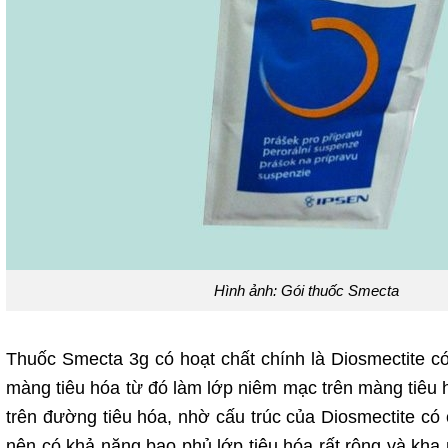
Hình ảnh: Gói thuốc Smecta
Thuốc Smecta 3g có hoạt chất chính là Diosmectite có 
màng tiêu hóa từ đó làm lớp niêm mạc trên màng tiêu 
trên đường tiêu hóa, nhờ cấu trúc của Diosmectite có 
nên có khả năng bao phủ lớp tiêu hóa rất rộng và kha