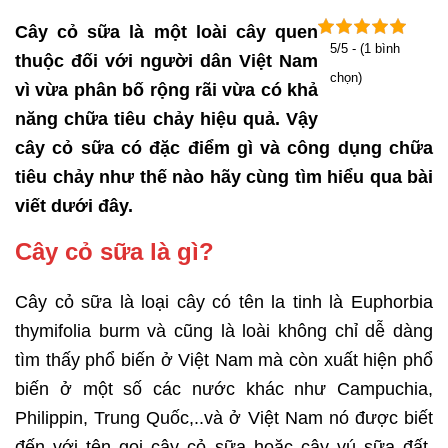
Cây cỏ sữa là một loài cây quen
5/5 - (1 bình
thuộc đối với người dân Việt Nam
chọn)
vì vừa phân bố rộng rãi vừa có khả
năng chữa tiêu chảy hiệu quả. Vậy
cây cỏ sữa có đặc điểm gì và công dụng chữa
tiêu chảy như thế nào hãy cùng tìm hiểu qua bài
viết dưới đây.
Cây cỏ sữa là gì?
Cây cỏ sữa là loại cây có tên la tinh là Euphorbia
thymifolia burm và cũng là loài không chỉ dễ dàng
tìm thấy phổ biến ở Việt Nam mà còn xuất hiện phổ
biến ở một số các nước khác như Campuchia,
Philippin, Trung Quốc,..và ở Việt Nam nó được biết
đến với tên gọi cây cỏ sữa hoặc cây vú sữa đất.