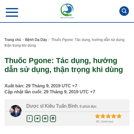
Skip
to
content
>
>
Trang chủ
Bệnh Dạ Dày
Thuốc Pgone: Tác dụng, hướng dẫn sử dụng,
thận trọng khi dùng
Thuốc Pgone: Tác dụng, hướng
dẫn sử dụng, thận trọng khi dùng
Xuất bản:
29 Tháng 9, 2019
UTC +7
Cập nhật lần cuối:
29 Tháng 9, 2019
UTC +7
Dược sĩ Kiều Tuấn Bình
, 6 phút đọc
5/5 - (1 bình chọn)