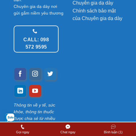
Chuyên gia dạ dày
Chuyên gia dạ dày nơi
Chính sách bảo mật
gửi gắm niềm yêu thương
của Chuyên gia dạ dày
CALL: 098
572 9595
Thông tin về y tế, sức
khỏe, thông tin thuốc
được chia sẻ từ nhiều
thành viên. Chúng tôi
không chịu trách nhiệm
Gọi ngay
Chat ngay
Bình luận (1)