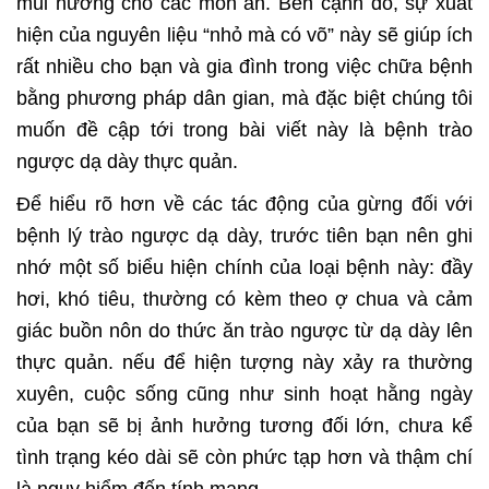
mùi hương cho các món ăn. Bên cạnh đó, sự xuất
hiện của nguyên liệu “nhỏ mà có võ” này sẽ giúp ích
rất nhiều cho bạn và gia đình trong việc chữa bệnh
bằng phương pháp dân gian, mà đặc biệt chúng tôi
muốn đề cập tới trong bài viết này là bệnh trào
ngược dạ dày thực quản.
Để hiểu rõ hơn về các tác động của gừng đối với
bệnh lý trào ngược dạ dày, trước tiên bạn nên ghi
nhớ một số biểu hiện chính của loại bệnh này: đầy
hơi, khó tiêu, thường có kèm theo ợ chua và cảm
giác buồn nôn do thức ăn trào ngược từ dạ dày lên
thực quản. nếu để hiện tượng này xảy ra thường
xuyên, cuộc sống cũng như sinh hoạt hằng ngày
của bạn sẽ bị ảnh hưởng tương đối lớn, chưa kể
tình trạng kéo dài sẽ còn phức tạp hơn và thậm chí