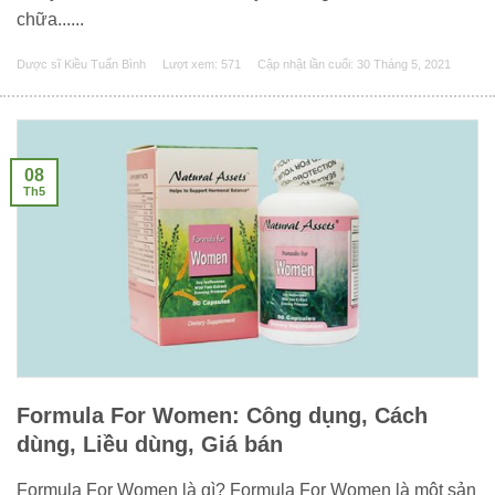
chữa......
Dược sĩ Kiều Tuấn Bình
Lượt xem: 571
Cập nhật lần cuối:
30 Tháng 5, 2021
08
Th5
Formula For Women: Công dụng, Cách
dùng, Liều dùng, Giá bán
Formula For Women là gì? Formula For Women là một sản