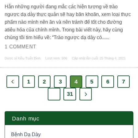
Hẳn những người đang mắc các hiện tượng về trào
ngược dạ dày thực quản sẽ hay băn khoăn, xem loại thực
phẩm nào mình nên ăn và nên tránh để tốt cho đường
atiêu hóa của chính mình. Trong bài viết này, hãy cùng
chúng tôi tim hiểu về: “Trào ngược dạ dày có......
1 COMMENT
Dược sĩ Kiều Tuấn Bình
Lượt xem: 506
Cập nhật lần cuối:
25 Tháng 4, 2021
1
2
3
4
5
6
7
…
31
Danh mục
Bệnh Dạ Dày