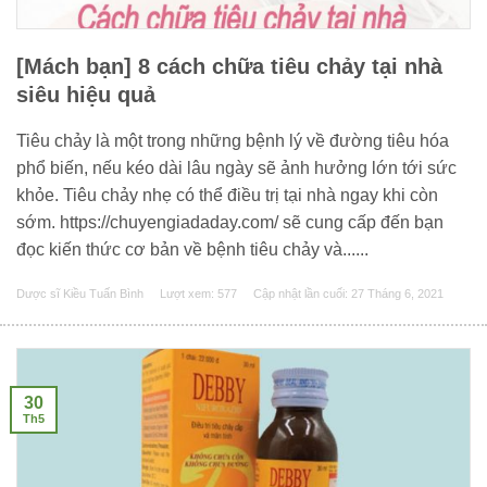
[Mách bạn] 8 cách chữa tiêu chảy tại nhà
siêu hiệu quả
Tiêu chảy là một trong những bệnh lý về đường tiêu hóa
phổ biến, nếu kéo dài lâu ngày sẽ ảnh hưởng lớn tới sức
khỏe. Tiêu chảy nhẹ có thể điều trị tại nhà ngay khi còn
sớm. https://chuyengiadaday.com/ sẽ cung cấp đến bạn
đọc kiến thức cơ bản về bệnh tiêu chảy và......
Dược sĩ Kiều Tuấn Bình
Lượt xem: 577
Cập nhật lần cuối:
27 Tháng 6, 2021
30
Th5