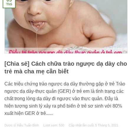
Th5
[Chia sẻ] Cách chữa trào ngược dạ dày cho
trẻ mà cha mẹ cần biết
Các triệu chứng trào ngược dạ dày thường gặp ở trẻ Trào
ngược dạ dày-thực quản (GER) ở trẻ em là tình trạng các
chất trong lòng dạ dày đi ngược vào thực quản. Đây là
hiện tượng sinh lý xảy ra phổ biến ở trẻ sơ sinh với 80%
xuất hiện GER ở trẻ......
Dược sĩ Kiều Tuấn Bình
Lượt xem: 530
Cập nhật lần cuối:
5 Tháng 5, 2021