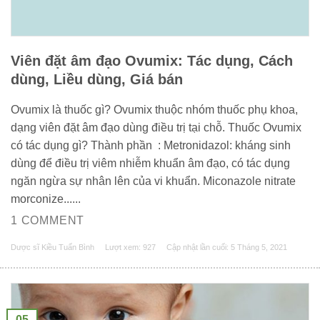
Viên đặt âm đạo Ovumix: Tác dụng, Cách
dùng, Liều dùng, Giá bán
Ovumix là thuốc gì? Ovumix thuộc nhóm thuốc phụ khoa,
dạng viên đặt âm đạo dùng điều trị tại chỗ. Thuốc Ovumix
có tác dụng gì? Thành phần : Metronidazol: kháng sinh
dùng để điều trị viêm nhiễm khuẩn âm đạo, có tác dụng
ngăn ngừa sự nhân lên của vi khuẩn. Miconazole nitrate
morconize......
1 COMMENT
Dược sĩ Kiều Tuấn Bình
Lượt xem: 927
Cập nhật lần cuối:
5 Tháng 5, 2021
05