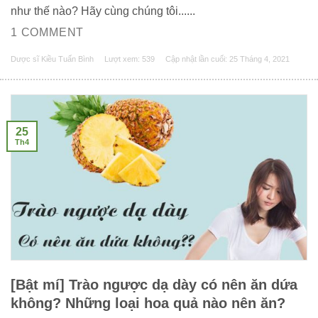
như thế nào? Hãy cùng chúng tôi......
1 COMMENT
Dược sĩ Kiều Tuấn Bình
Lượt xem: 539
Cập nhật lần cuối:
25 Tháng 4, 2021
25
Th4
[Bật mí] Trào ngược dạ dày có nên ăn dứa
không? Những loại hoa quả nào nên ăn?