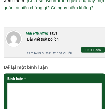
Xem thêm:
[Chia sẻ] Bệnh trào ngược dạ dày thực
quản có biến chứng gì? Có nguy hiểm không?
Mai Phương
says:
Bài viết thật bổ ích
BÌNH LUẬN
29 THÁNG 3, 2021 AT 8:31 CHIỀU
Để lại một bình luận
Bình luận
*