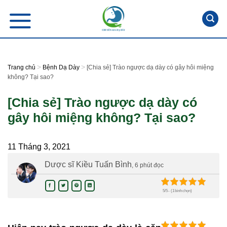
Skip
to
content
>
>
Trang chủ
Bệnh Dạ Dày
[Chia sẻ] Trào ngược dạ dày có gây hôi miệng
không? Tại sao?
[Chia sẻ] Trào ngược dạ dày có
gây hôi miệng không? Tại sao?
11 Tháng 3, 2021
Dược sĩ Kiều Tuấn Bình
, 6 phút đọc
5/5 - (1 bình chọn)