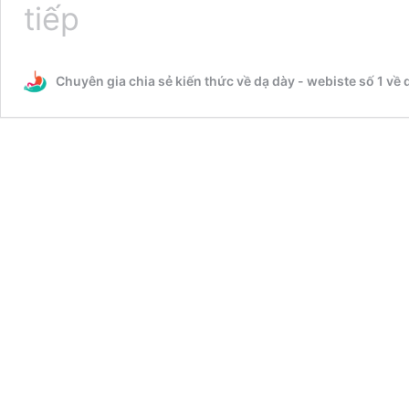
[TOP]
tiếp
10
Loại
thuốc
Chuyên gia chia sẻ kiến thức về dạ dày - webiste số 1 về 
cai
rượu
an
toàn
và
hiệu
quả
nhất
hiện
nay