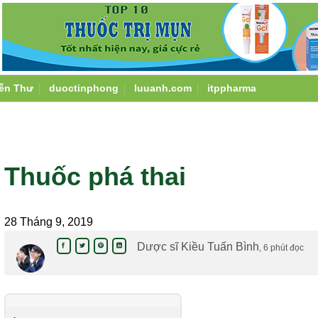
ễn Thư
duoctinphong
luuanh.com
itppharma
Thuốc phá thai
28 Tháng 9, 2019
Dược sĩ Kiều Tuấn Bình
, 6 phút đọc