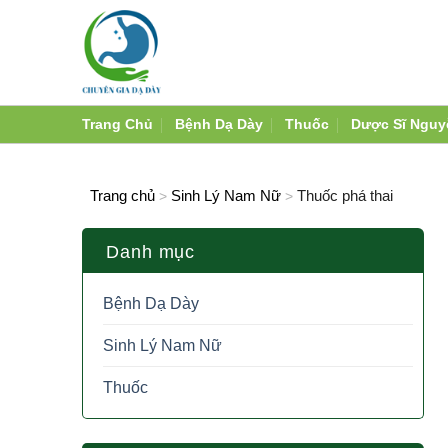
Skip
to
content
Trang Chủ
Bệnh Dạ Dày
Thuốc
Dược Sĩ Nguy
Trang chủ
Sinh Lý Nam Nữ
Thuốc phá thai
>
>
Danh mục
Bệnh Dạ Dày
Sinh Lý Nam Nữ
Thuốc