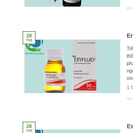
Ds.
Er
28
Th9
Tr
thô
ph
ng
xin
1
Ds.
E
28
Th9