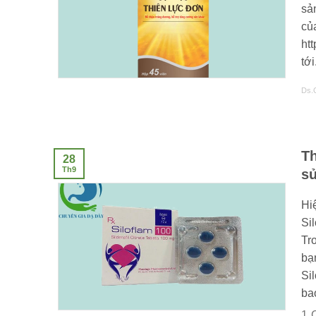
sả
củ
ht
tới.
Ds.
Th
28
Th9
sử
Hiệ
Si
Tr
bạ
Si
bao
1