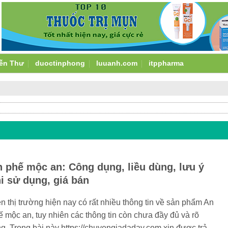
ễn Thư
duoctinphong
luuanh.com
itppharma
 phế mộc an: Công dụng, liều dùng, lưu ý
i sử dụng, giá bán
n thị trường hiện nay có rất nhiều thông tin về sản phẩm An
ế mộc an, tuy nhiên các thông tin còn chưa đầy đủ và rõ
ng. Trong bài này https://chuyengiadaday.com xin được trả