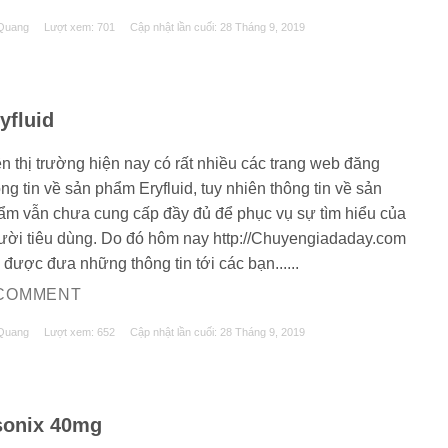
Quang
Lượt xem: 701
Cập nhật lần cuối:
28 Tháng 9, 2019
yfluid
ên thị trường hiện nay có rất nhiều các trang web đăng
ng tin về sản phẩm Eryfluid, tuy nhiên thông tin về sản
ẩm vẫn chưa cung cấp đầy đủ để phục vụ sự tìm hiểu của
ười tiêu dùng. Do đó hôm nay http://Chuyengiadaday.com
 được đưa những thông tin tới các bạn......
 COMMENT
Quang
Lượt xem: 652
Cập nhật lần cuối:
28 Tháng 9, 2019
sonix 40mg