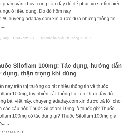
n phẩm vẫn chưa cung cấp đầy đủ để phục vụ sự tìm hiểu
a người tiêu dùng. Do đó hôm nay
tp://Chuyengiadaday.com xin được đưa những thông tin
.....
Quang
Lượt xem: 561
Cập nhật lần cuối:
28 Tháng 9, 2019
uốc Siloflam 100mg: Tác dụng, hướng dẫn
 dụng, thận trọng khi dùng
n nay trên thị trường có rất nhiều thông tin về thuốc
loflam 100mg, tuy nhiên các thông tin còn chưa đầy đủ.
ong bài viết này, chuyengiadaday.com xin được trả lời cho
n các câu hỏi: Thuốc Siloflam 10mg là thuốc gì? Thuốc
loflam 100mg có tác dụng gì? Thuốc Siloflam 100mg giá
......
 COMMENT