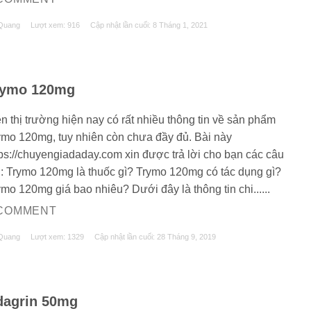
Quang
Lượt xem: 916
Cập nhật lần cuối:
8 Tháng 1, 2021
rymo 120mg
n thị trường hiện nay có rất nhiều thông tin về sản phẩm
ymo 120mg, tuy nhiên còn chưa đầy đủ. Bài này
tps://chuyengiadaday.com xin được trả lời cho bạn các câu
i: Trymo 120mg là thuốc gì? Trymo 120mg có tác dụng gì?
mo 120mg giá bao nhiêu? Dưới đây là thông tin chi......
 COMMENT
Quang
Lượt xem: 1329
Cập nhật lần cuối:
28 Tháng 9, 2019
dagrin 50mg