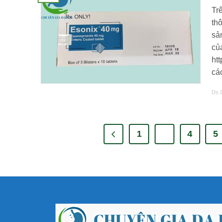
Tr
th
sả
củ
ht
các
Ds.
1
…
4
5