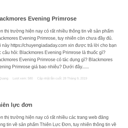
lackmores Evening Primrose
n thị trường hiện nay có rất nhiều thông tin về sản phẩm
ackmores Evening Primrose, tuy nhiên còn chưa đầy đủ.
i này https://chuyengiadaday.com xin được trả lời cho bạn
c câu hỏi: Blackmores Evening Primrose là thuốc gì?
ackmores Evening Primrose có tác dụng gì? Blackmores
ening Primrose giá bao nhiêu? Dưới đây......
Quang
Lượt xem: 580
Cập nhật lần cuối:
28 Tháng 9, 2019
iên lực đơn
ên thị trường hiện nay có rất nhiều các trang web đăng
ông tin về sản phẩm Thiên Lực Đơn, tuy nhiên thông tin về