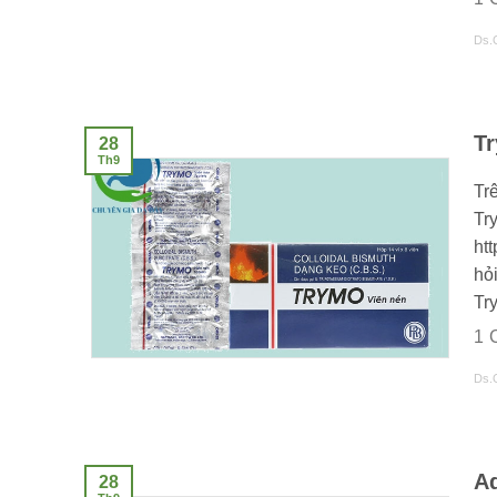
Ds.
T
28
Th9
Trê
Tr
ht
hỏ
Try
1
Ds.
A
28