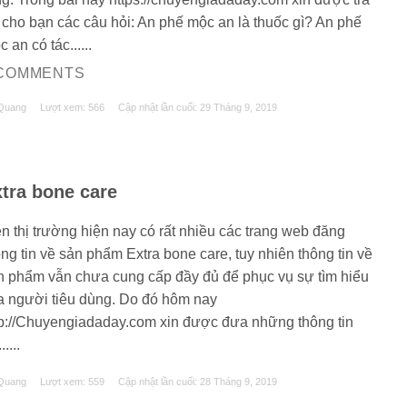
i cho bạn các câu hỏi: An phế mộc an là thuốc gì? An phế
 an có tác......
 COMMENTS
Quang
Lượt xem: 566
Cập nhật lần cuối:
29 Tháng 9, 2019
tra bone care
ên thị trường hiện nay có rất nhiều các trang web đăng
ng tin về sản phẩm Extra bone care, tuy nhiên thông tin về
n phẩm vẫn chưa cung cấp đầy đủ để phục vụ sự tìm hiểu
a người tiêu dùng. Do đó hôm nay
tp://Chuyengiadaday.com xin được đưa những thông tin
.....
Quang
Lượt xem: 559
Cập nhật lần cuối:
28 Tháng 9, 2019