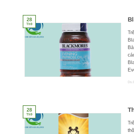
B
28
Th9
Trê
Bl
Bà
cá
Bl
Ev
Ds.
Th
28
Th9
Tr
th