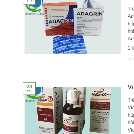
Th9
Trê
Ad
ht
hỏ
Ada
1
Ds.
Vi
28
Th9
Trê
Vi
ht
hỏi
Vid