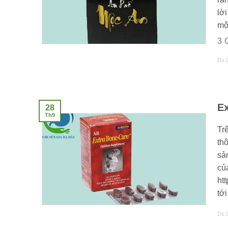
lờ
mộc
3
Ds.
Ex
28
Th9
Tr
thô
sả
củ
ht
tới.
Ds.