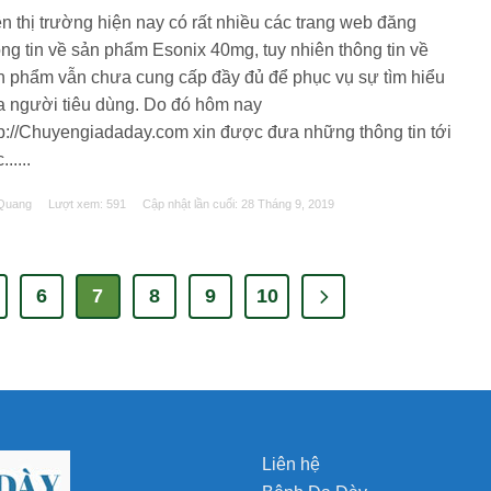
ên thị trường hiện nay có rất nhiều các trang web đăng
ông tin về sản phẩm Esonix 40mg, tuy nhiên thông tin về
n phẩm vẫn chưa cung cấp đầy đủ để phục vụ sự tìm hiểu
a người tiêu dùng. Do đó hôm nay
tp://Chuyengiadaday.com xin được đưa những thông tin tới
......
Quang
Lượt xem: 591
Cập nhật lần cuối:
28 Tháng 9, 2019
6
7
8
9
10
Liên hệ