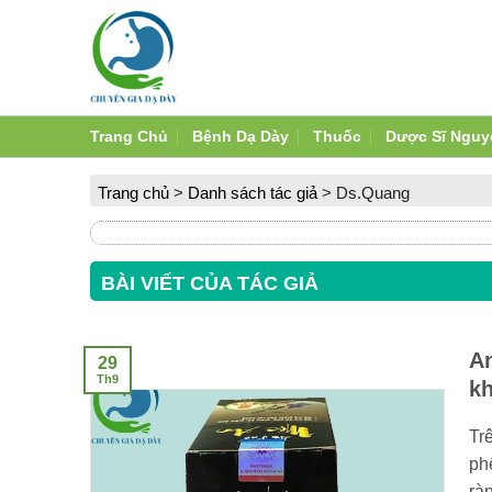
Skip
to
content
Trang Chủ
Bệnh Dạ Dày
Thuốc
Dược Sĩ Nguy
Trang chủ
>
Danh sách tác giả
>
Ds.Quang
BÀI VIẾT CỦA TÁC GIẢ
An
29
Th9
kh
Trê
ph
rà