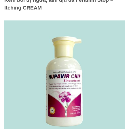
Kem bôi trị ngứa, làm dịu da Feramin Stop –
Itching CREAM