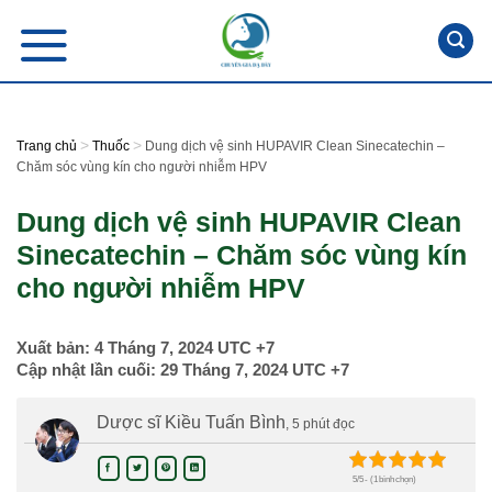
Skip
to
content
>
>
Trang chủ
Thuốc
Dung dịch vệ sinh HUPAVIR Clean Sinecatechin –
Chăm sóc vùng kín cho người nhiễm HPV
Dung dịch vệ sinh HUPAVIR Clean
Sinecatechin – Chăm sóc vùng kín
cho người nhiễm HPV
Xuất bản:
4 Tháng 7, 2024
UTC +7
Cập nhật lần cuối:
29 Tháng 7, 2024
UTC +7
Dược sĩ Kiều Tuấn Bình
, 5 phút đọc
5/5 - (1 bình chọn)