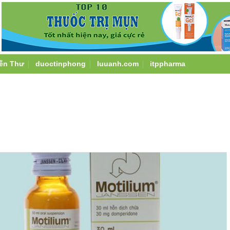
ễn Thư
duoctinphong
luuanh.com
itppharma