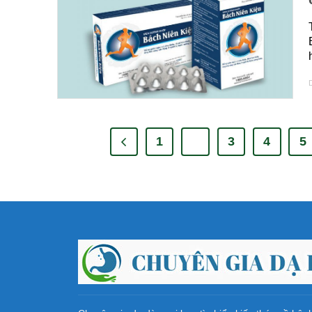
D
1
…
3
4
5