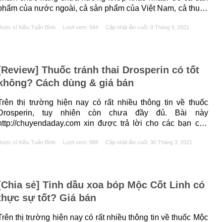
phẩm của nước ngoài, cả sản phẩm của Việt Nam, cả thuốc
Tây y hay Đông y. Bài viết dưới đây sẽ tổng hợp một số
ược sĩ Kiều Tuấn Bình
Lượt xem: 544
Cập nhật lần cuối:
9 Tháng 9, 2021
thông tin và đánh giá về......
[Review] Thuốc tránh thai Drosperin có tốt
không? Cách dùng & giá bán
Trên thị trường hiện nay có rất nhiều thông tin về thuốc
Drosperin, tuy nhiên còn chưa đầy đủ. Bài này
http://chuyendaday.com xin được trả lời cho các bạn câu
hỏi: Drosperin là thuốc gì? Drosperin có tác dụng gì?
ược sĩ Kiều Tuấn Bình
Lượt xem: 988
Cập nhật lần cuối:
30 Tháng 3, 2021
Drosperin có giá bao nhiêu? Dưới đây là thông tin chi tiết.
Drosperin là thuốc gì? Drosperin......
[Chia sẻ] Tinh dầu xoa bóp Mộc Cốt Linh có
thực sự tốt? Giá bán
Trên thị trường hiện nay có rất nhiều thông tin về thuốc Mộc