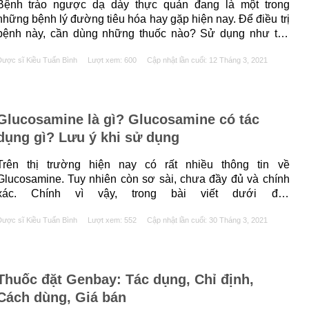
Bệnh trào ngược dạ dày thực quản đang là một trong
những bệnh lý đường tiêu hóa hay gặp hiện nay. Để điều trị
bệnh này, cần dùng những thuốc nào? Sử dụng như thế
nào? Bài viết dưới đây sẽ chia sẻ cho bạn đọc về những
ược sĩ Kiều Tuấn Bình
Lượt xem: 600
Cập nhật lần cuối:
12 Tháng 3, 2021
loại thuốc điều trị trào ngược dạ......
Glucosamine là gì? Glucosamine có tác
dụng gì? Lưu ý khi sử dụng
Trên thị trường hiện nay có rất nhiều thông tin về
Glucosamine. Tuy nhiên còn sơ sài, chưa đầy đủ và chính
xác. Chính vì vậy, trong bài viết dưới đây
https://chuyengiadaday.com sẽ giúp các bạn trả lời câu hỏi
ược sĩ Kiều Tuấn Bình
Lượt xem: 552
Cập nhật lần cuối:
30 Tháng 3, 2021
Glucosamine là thuốc gì? Glucosamine có tác dụng gì?
Glucosamine có liều dùng ra sao,......
Thuốc đặt Genbay: Tác dụng, Chỉ định,
Cách dùng, Giá bán