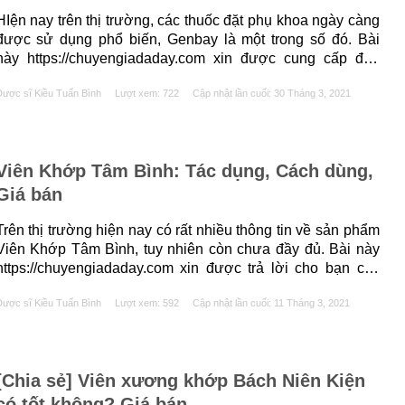
HIện nay trên thị trường, các thuốc đặt phụ khoa ngày càng
được sử dụng phổ biến, Genbay là một trong số đó. Bài
này https://chuyengiadaday.com xin được cung cấp đến
bạn những thông tin cơ bản về thuốc Genbay như Genbay
ược sĩ Kiều Tuấn Bình
Lượt xem: 722
Cập nhật lần cuối:
30 Tháng 3, 2021
có tác dụng gì? Cách sử dụng của Genaby? Mua Genbay ở
đâu? Dưới......
Viên Khớp Tâm Bình: Tác dụng, Cách dùng,
Giá bán
Trên thị trường hiện nay có rất nhiều thông tin về sản phẩm
Viên Khớp Tâm Bình, tuy nhiên còn chưa đầy đủ. Bài này
https://chuyengiadaday.com xin được trả lời cho bạn các
câu hỏi: Viên Khớp Tâm Bình là thuốc gì? Viên Khớp Tâm
ược sĩ Kiều Tuấn Bình
Lượt xem: 592
Cập nhật lần cuối:
11 Tháng 3, 2021
Bình có tác dụng gì? Viên Khớp Tâm Bình bao......
[Chia sẻ] Viên xương khớp Bách Niên Kiện
có tốt không? Giá bán