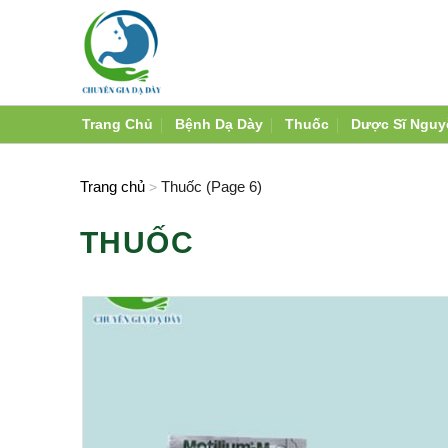
Skip
to
content
Trang Chủ
Bệnh Dạ Dày
Thuốc
Dược Sĩ Nguy
Trang chủ
Thuốc (Page 6)
>
THUỐC