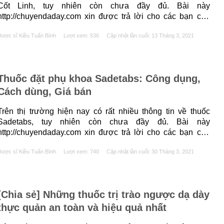
Cốt Linh, tuy nhiên còn chưa đầy đủ. Bài này
http://chuyendaday.com xin được trả lời cho các bạn câu
hỏi: Mộc Cốt Linh là thuốc gì? Mộc Cốt Linh có tác dụng gì?
ược sĩ Kiều Tuấn Bình
Lượt xem: 536
Cập nhật lần cuối:
13 Tháng 3, 2021
Mộc Cốt Linh có giá bao nhiêu? Dưới đây......
Thuốc đặt phụ khoa Sadetabs: Công dụng,
Cách dùng, Giá bán
Trên thị trường hiện nay có rất nhiều thông tin về thuốc
Sadetabs, tuy nhiên còn chưa đầy đủ. Bài này
http://chuyendaday.com xin được trả lời cho các bạn câu
hỏi: Sadetabs là thuốc gì? Sadetabs có tác dụng gì?
ược sĩ Kiều Tuấn Bình
Lượt xem: 740
Cập nhật lần cuối:
30 Tháng 3, 2021
Sadetabs có giá bao nhiêu? Dưới đây là thông tin chi tiết.
Sadetabs là thuốc......
[Chia sẻ] Những thuốc trị trào ngược dạ dày
thực quản an toàn và hiệu quả nhất