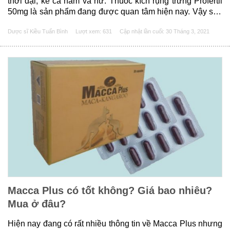
thời đại, kể cả nam và nữ. Thuốc kích rụng trứng Profertil
50mg là sản phẩm đang được quan tâm hiện nay. Vậy sản
phẩm này có tốt không? Cách sử dụng và giá bán như thế
Dược sĩ Kiều Tuấn Bình
Lượt xem: 631
Cập nhật lần cuối:
30 Tháng 3, 2021
nào? Cùng tìm hiểu cụ thể......
Macca Plus có tốt không? Giá bao nhiêu?
Mua ở đâu?
Hiện nay đang có rất nhiều thông tin về Macca Plus nhưng