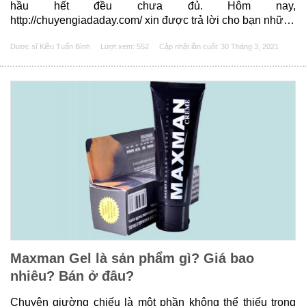
hầu hết đều chưa đủ. Hôm nay,
http://chuyengiadaday.com/ xin được trả lời cho bạn những
câu hỏi như: Macca Plus là sản phẩm gì? Macca Plus có
Dược sĩ Kiều Tuấn Bình
Lượt xem: 552
Cập nhật lần cuối:
30 Tháng 3, 2021
tác dụng gì? Cách sử dụng Macca Plus và những lưu ý khi
sử dụng Macca......
Maxman Gel là sản phẩm gì? Giá bao
nhiêu? Bán ở đâu?
Chuyện giường chiếu là một phần không thể thiếu trong