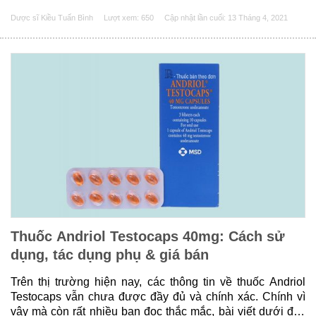
Relactagel có tác dụng gì? cách sử dụng như thế nào?
Dược sĩ Kiều Tuấn Bình
Lượt xem: 650
Cập nhật lần cuối:
13 Tháng 4, 2021
Mua ở đâu? Dưới đây là thông tin......
Thuốc Andriol Testocaps 40mg: Cách sử
dụng, tác dụng phụ & giá bán
Trên thị trường hiện nay, các thông tin về thuốc Andriol
Testocaps vẫn chưa được đầy đủ và chính xác. Chính vì
vậy mà còn rất nhiều bạn đọc thắc mắc, bài viết dưới đây