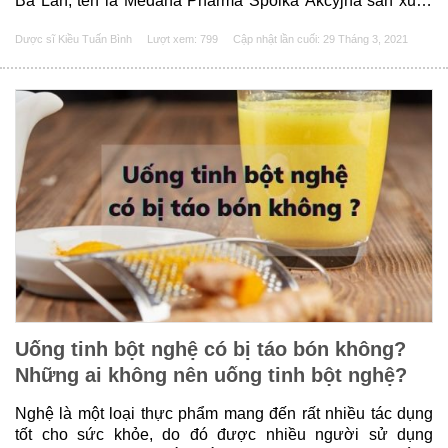
Ba Lan, tên là Medana Pharma Spolka Akcyjna sản xuất.
Thuốc Pirolam gel là loại thuốc dùng để trị các bệnh liên
Dược sĩ Kiều Tuấn Bình
Lượt xem: 799
Cập nhật lần cuối:
29 Tháng 3, 2021
quan đến da liễu, cụ thể hơn là......
Uống tinh bột nghệ có bị táo bón không?
Những ai không nên uống tinh bột nghệ?
Nghệ là một loại thực phẩm mang đến rất nhiều tác dụng
tốt cho sức khỏe, do đó được nhiều người sử dụng