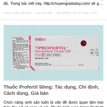
đủ. Trong bài viết này, http://chuyengiadaday.com/ sẽ giới
thiệu tới các bạn 1 cách đầy đủ và chính xác nhất các câu
Dược sĩ Kiều Tuấn Bình
Lượt xem: 490
Cập nhật lần cuối:
30 Tháng 3, 2021
hỏi: Thuốc Condova là thuốc gì? Thuốc Condova có tác......
Thuốc Profertil 50mg: Tác dụng, Chỉ định,
Cách dùng, Giá bán
Chức năng sinh sản luôn là vấn đề được quan tâm mọi