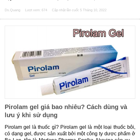
sẽ giúp các bạn tìm hiểu kỹ hơn các vấn đề cơ bản của
Ds.Quang
Lượt xem: 674
Cập nhật lần cuối:
5 Tháng 10, 2022
thuốc Andriol Testocaps 400mg như tác......
Pirolam gel giá bao nhiêu? Cách dùng và
lưu ý khi sử dụng
Pirolam gel là thuốc gì? Pirolam gel là một loại thuốc bôi,
có dạng gel, được sản xuất bởi một công ty dược phẩm ở