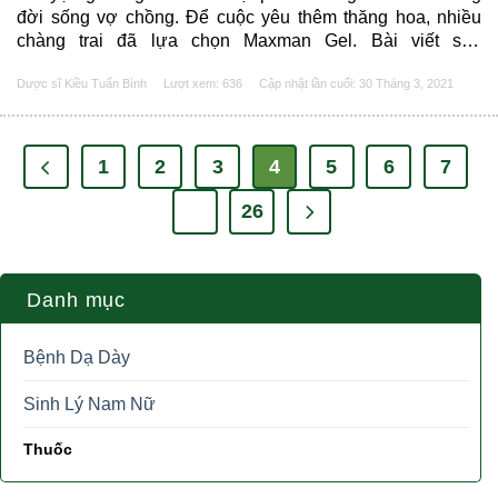
đời sống vợ chồng. Để cuộc yêu thêm thăng hoa, nhiều
chàng trai đã lựa chọn Maxman Gel. Bài viết sau
https://chuyengiadaday.com/ sẽ cung cấp cho các bạn đọc
Dược sĩ Kiều Tuấn Bình
Lượt xem: 636
Cập nhật lần cuối:
30 Tháng 3, 2021
thông tin đầy đủ về Maxman Gel, trả lời cho câu hỏi
Maxman Gel có tốt......
1
2
3
4
5
6
7
…
26
Danh mục
Bệnh Dạ Dày
Sinh Lý Nam Nữ
Thuốc