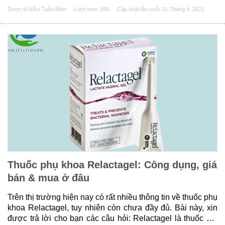
thông tin chi tiết dưới đây. Bài viết sau sẽ trả lời cho các
Dược sĩ Kiều Tuấn Bình
Lượt xem: 948
Cập nhật lần cuối:
11 Tháng 4, 2021
bạn những câu hỏi Japan Tengsu 500mg có tốt không?
Cách dùng &......
Thuốc phụ khoa Relactagel: Công dụng, giá
bán & mua ở đâu
Trên thị trường hiện nay có rất nhiều thông tin về thuốc phụ
khoa Relactagel, tuy nhiên còn chưa đầy đủ. Bài này, xin
được trả lời cho bạn các câu hỏi: Relactagel là thuốc gì?