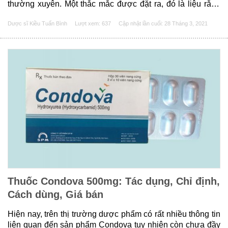
thường xuyên. Một thắc mắc được đặt ra, đó là liệu rằng
uống nhiều tinh bột nghệ có gây nên tình trạng táo bón hay
Dược sĩ Kiều Tuấn Bình
Lượt xem: 637
Cập nhật lần cuối:
28 Tháng 3, 2021
không và những ai không nên sử......
Thuốc Condova 500mg: Tác dụng, Chỉ định,
Cách dùng, Giá bán
Hiện nay, trên thị trường dược phẩm có rất nhiều thông tin
liên quan đến sản phẩm Condova tuy nhiên còn chưa đầy