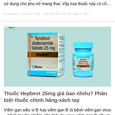
sử dụng cho phụ nữ mang thai. Vậy loại thuốc này có công
dụng gì, cơ chế như thế nào và có tác dụng phụ gì hay
Ds.Quang
Lượt xem: 1150
Cập nhật lần cuối:
26 Tháng 1, 2021
không? Hãy cùng chúng tôi tìm......
Thuốc Hepbest 25mg giá bao nhiêu? Phân
biệt thuốc chính hãng-xách tay
Viêm gan siêu vi B hay viêm gan B là bệnh viêm gan virus