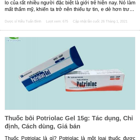
lo của rất nhiều người đặc biệt là giới trẻ hiện nay. Nó làm
mất thẩm mỹ, khiến ta trở nên thiếu tự tin, e dè hơn trước
đám đông hay khi nói chuyện trực tiếp với người khác. Có
Dược sĩ Kiều Tuấn Bình
Lượt xem: 675
Cập nhật lần cuối:
26 Tháng 1, 2021
rất nhiều phương......
Thuốc bôi Potriolac Gel 15g: Tác dụng, Chỉ
định, Cách dùng, Giá bán
Thuốc Potriolac là gì? Potriolac là một loại thuốc được