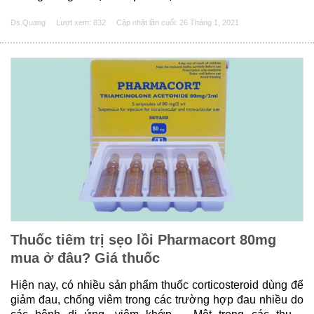
sống tình dục của vợ chồng bạn trở nên không hài hoà,
Ds.Quang
Lượt xem: 832
Cập nhật lần cuối:
26 Tháng 1, 2021
không thoả mãn, từ đó kéo theo những đổ......
Thuốc tiêm trị sẹo lồi Pharmacort 80mg
mua ở đâu? Giá thuốc
Hiện nay, có nhiều sản phẩm thuốc corticosteroid dùng để
giảm đau, chống viêm trong các trường hợp đau nhiều do