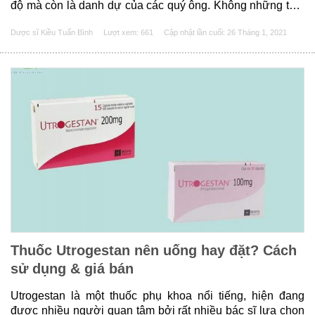
độ mà còn là danh dự của các quý ông. Không những thế,
nó còn giúp cho các chị em cảm thấy thoải mái, hài lòng về
Dược sĩ Kiều Tuấn Bình
Lượt xem: 661
Cập nhật lần cuối:
26 Tháng 1, 2021
người đàn ông......
Thuốc Utrogestan nên uống hay đặt? Cách
sử dụng & giá bán
Utrogestan là một thuốc phụ khoa nổi tiếng, hiện đang
được nhiều người quan tâm bởi rất nhiều bác sĩ lựa chọn