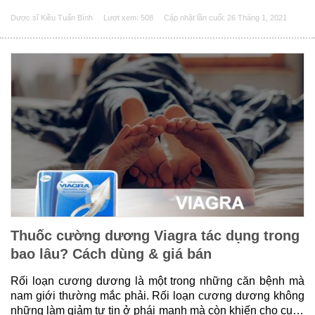
trong số những sản phẩm được nhiều người biết đến. Vậy
Dược sĩ Kiều Tuấn Bình
Lượt xem: 508
Cập nhật lần cuối:
26 Tháng 1, 2021
Gluta Extra là gì, có thành phần ra sao......
Thuốc cường dương Viagra tác dụng trong
bao lâu? Cách dùng & giá bán
Rối loạn cương dương là một trong những căn bệnh mà
nam giới thường mắc phải. Rối loạn cương dương không
những làm giảm tự tin ở phái mạnh mà còn khiến cho cuộc