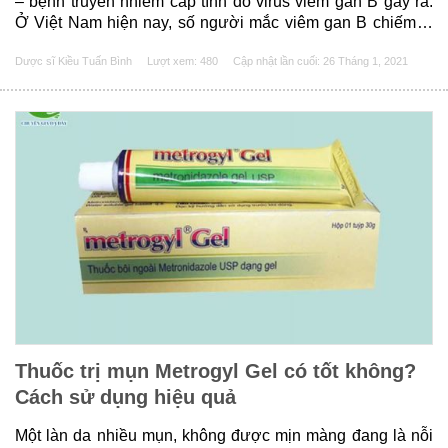
– bệnh truyền nhiễm cấp tính do virus viêm gan B gây ra.
Ở Việt Nam hiện nay, số người mắc viêm gan B chiếm tỷ
lệ cao khoảng 15% dân số. Viêm gan B đang là một trong
Dược sĩ Kiều Tuấn Bình
Lượt xem: 480
Cập nhật lần cuối:
26 Tháng 1, 2021
những nguyên......
Thuốc trị mụn Metrogyl Gel có tốt không?
Cách sử dụng hiệu quả
Một làn da nhiều mụn, không được mịn màng đang là nỗi