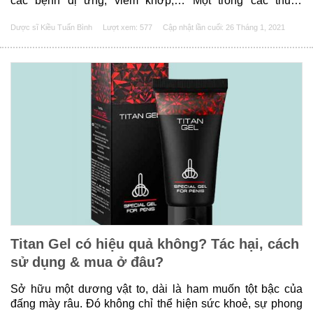
các bệnh dị ứng, viêm khớp,… Một trong các thuốc
corticosteroid được nghiên cứu có tác dụng tốt trong điều
Dược sĩ Kiều Tuấn Bình
Lượt xem: 577
Cập nhật lần cuối:
26 Tháng 1, 2021
trị đó là Pharmacort. Pharmacort là thuốc gì? Pharmacort là
loại thuốc corticosteroid có......
Titan Gel có hiệu quả không? Tác hại, cách
sử dụng & mua ở đâu?
Sở hữu một dương vật to, dài là ham muốn tột bậc của
đấng mày râu. Đó không chỉ thể hiện sức khoẻ, sự phong