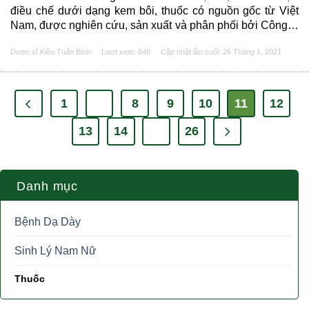
điều chế dưới dạng kem bôi, thuốc có nguồn gốc từ Việt
Nam, được nghiên cứu, sản xuất và phân phối bởi Công ty
dược phẩm Trung Ương 2 và đạt tiêu chuẩn WHO – GMP.
Dược sĩ Kiều Tuấn Bình
Lượt xem: 648
Cập nhật lần cuối:
26 Tháng 1, 2021
Thuốc có chứa thành phần dùng để điều trị......
1
…
8
9
10
11
12
13
14
…
26
Danh mục
Bệnh Dạ Dày
Sinh Lý Nam Nữ
Thuốc