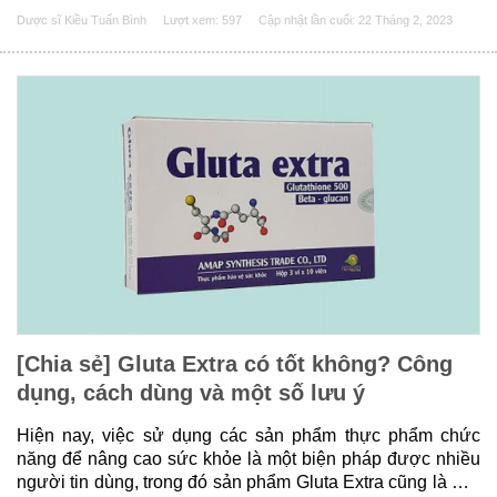
số đó là Gluthion 1200. Vậy Gluthion 1200 giá bao nhiêu?
Dược sĩ Kiều Tuấn Bình
Lượt xem: 597
Cập nhật lần cuối:
22 Tháng 2, 2023
Công dụng liều dùng như thế nào và cần......
[Chia sẻ] Gluta Extra có tốt không? Công
dụng, cách dùng và một số lưu ý
Hiện nay, việc sử dụng các sản phẩm thực phẩm chức
năng để nâng cao sức khỏe là một biện pháp được nhiều
người tin dùng, trong đó sản phẩm Gluta Extra cũng là một