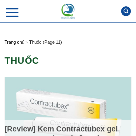
Skip
to
content
Trang chủ
Thuốc (Page 11)
>
THUỐC
[Review] Kem Contractubex gel