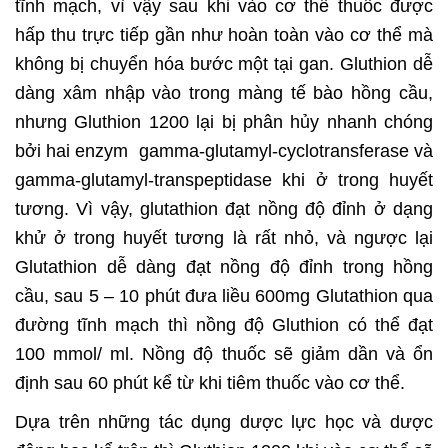
tĩnh mạch, vì vậy sau khi vào cơ thể thuốc được
hấp thu trực tiếp gần như hoàn toàn vào cơ thể mà
không bị chuyển hóa bước một tại gan. Gluthion dễ
dàng xâm nhập vào trong màng tế bào hồng cầu,
nhưng Gluthion 1200 lại bị phân hủy nhanh chóng
bởi hai enzym gamma-glutamyl-cyclotransferase và
gamma-glutamyl-transpeptidase khi ở trong huyết
tương. Vì vậy, glutathion đạt nồng độ đỉnh ở dạng
khử ở trong huyết tương là rất nhỏ, và ngược lại
Glutathion dễ dàng đạt nồng độ đỉnh trong hồng
cầu, sau 5 – 10 phút đưa liều 600mg Glutathion qua
đường tĩnh mạch thì nồng độ Gluthion có thể đạt
100 mmol/ ml. Nồng độ thuốc sẽ giảm dần và ổn
định sau 60 phút kể từ khi tiêm thuốc vào cơ thể.
Dựa trên những tác dụng dược lực học và dược