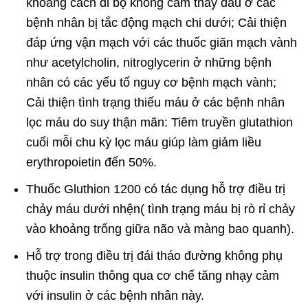
khoảng cách đi bộ không cảm thấy đau ở các
bệnh nhân bị tắc động mạch chi dưới; Cải thiện
đáp ứng vận mạch với các thuốc giãn mạch vành
như acetylcholin, nitroglycerin ở những bệnh
nhân có các yếu tố nguy cơ bệnh mạch vành;
Cải thiện tình trạng thiếu máu ở các bệnh nhân
lọc máu do suy thận mãn: Tiêm truyền glutathion
cuối mỗi chu kỳ lọc máu giúp làm giảm liều
erythropoietin đến 50%.
Thuốc Gluthion 1200 có tác dụng hỗ trợ điều trị
chảy máu dưới nhện( tình trạng máu bị rò rỉ chảy
vào khoảng trống giữa não và màng bao quanh).
Hỗ trợ trong điều trị đái tháo đường không phụ
thuộc insulin thông qua cơ chế tăng nhạy cảm
với insulin ở các bệnh nhân này.