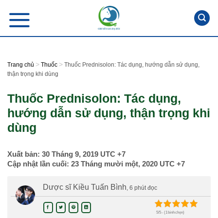
Skip
to
content
>
>
Trang chủ
Thuốc
Thuốc Prednisolon: Tác dụng, hướng dẫn sử dụng,
thận trọng khi dùng
Thuốc Prednisolon: Tác dụng,
hướng dẫn sử dụng, thận trọng khi
dùng
Xuất bản:
30 Tháng 9, 2019
UTC +7
Cập nhật lần cuối:
23 Tháng mười một, 2020
UTC +7
Dược sĩ Kiều Tuấn Bình
, 6 phút đọc
5/5 - (1 bình chọn)