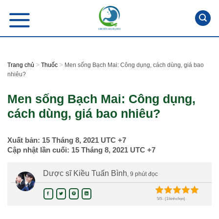
Skip
to
content
>
>
Trang chủ
Thuốc
Men sống Bạch Mai: Công dụng, cách dùng, giá bao
nhiêu?
Men sống Bạch Mai: Công dụng,
cách dùng, giá bao nhiêu?
Xuất bản:
15 Tháng 8, 2021
UTC +7
Cập nhật lần cuối:
15 Tháng 8, 2021
UTC +7
Dược sĩ Kiều Tuấn Bình
, 9 phút đọc
5/5 - (1 bình chọn)