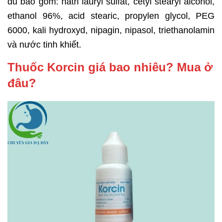
đủ bao gồm: natri lauryl sulfat, cetyl stearyl alcohol,
ethanol 96%, acid stearic, propylen glycol, PEG
6000, kali hydroxyd, nipagin, nipasol, triethanolamin
và nước tinh khiết.
Thuốc Korcin giá bao nhiêu? Mua ở
đâu?