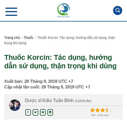
Skip
to
content
>
>
Trang chủ
Thuốc
Thuốc Korcin: Tác dụng, hướng dẫn sử dụng, thận
trọng khi dùng
Thuốc Korcin: Tác dụng, hướng
dẫn sử dụng, thận trọng khi dùng
Xuất bản:
28 Tháng 9, 2019
UTC +7
Cập nhật lần cuối:
28 Tháng 9, 2019
UTC +7
Dược sĩ Kiều Tuấn Bình
, 6 phút đọc
3.5/5 - (2 bình chọn)